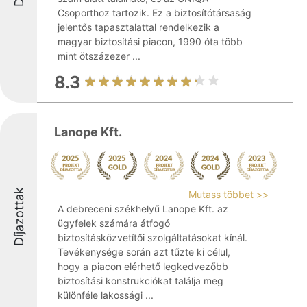
Csoporthoz tartozik. Ez a biztosítótársaság
jelentős tapasztalattal rendelkezik a
magyar biztosítási piacon, 1990 óta több
mint ötszázezer ...
8.3
Lanope Kft.
Díjazottak
Mutass többet >>
A debreceni székhelyű Lanope Kft. az
ügyfelek számára átfogó
biztosításközvetítői szolgáltatásokat kínál.
Tevékenysége során azt tűzte ki célul,
hogy a piacon elérhető legkedvezőbb
biztosítási konstrukciókat találja meg
különféle lakossági ...