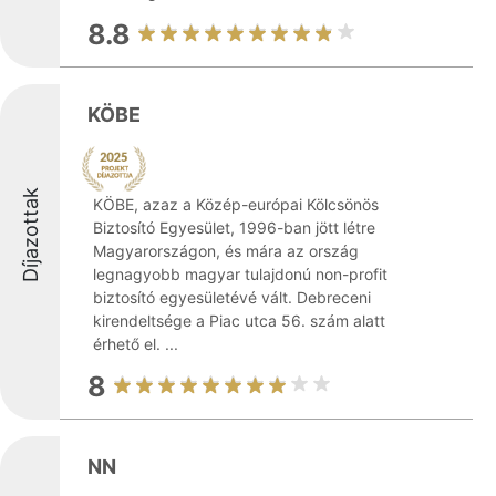
8.8
KÖBE
Díjazottak
KÖBE, azaz a Közép-európai Kölcsönös
Biztosító Egyesület, 1996-ban jött létre
Magyarországon, és mára az ország
legnagyobb magyar tulajdonú non-profit
biztosító egyesületévé vált. Debreceni
kirendeltsége a Piac utca 56. szám alatt
érhető el. ...
8
NN