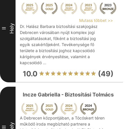
Mutass többet >>
Hely
Dr. Halász Barbara biztosítási szakjogász
II
Debrecen városában nyújt komplex jogi
szolgáltatásokat, főként a biztosítási jog
egyik szakértőjeként. Tevékenysége fő
területe a biztosítási joghoz kapcsolódó
kárigények érvényesítése, valamint a
kapcsolódó ...
10.0
(49)
Incze Gabriella - Biztosítási Tolmács
A Debrecen központjában, a Tócóskert téren
működő iroda megbízható partnere a
Hely
III