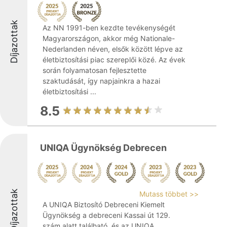
Díjazottak
Az NN 1991-ben kezdte tevékenységét
Magyarországon, akkor még Nationale-
Nederlanden néven, elsők között lépve az
életbiztosítási piac szereplői közé. Az évek
során folyamatosan fejlesztette
szaktudását, így napjainkra a hazai
életbiztosítási ...
8.5
UNIQA Ügynökség Debrecen
Díjazottak
Mutass többet >>
A UNIQA Biztosító Debreceni Kiemelt
Ügynökség a debreceni Kassai út 129.
szám alatt található, és az UNIQA