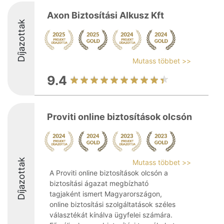
Axon Biztosítási Alkusz Kft
Díjazottak
Mutass többet >>
9.4
Proviti online biztosítások olcsón
Díjazottak
Mutass többet >>
A Proviti online biztosítások olcsón a
biztosítási ágazat megbízható
tagjaként ismert Magyarországon,
online biztosítási szolgáltatások széles
választékát kínálva ügyfelei számára.