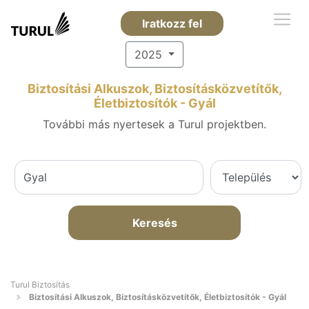
Iratkozz fel
2025
Biztosítási Alkuszok, Biztosításközvetítők,
Életbiztosítók - Gyál
További más nyertesek a Turul projektben.
Keresés
Turul Biztosítás
Biztosítási Alkuszok, Biztosításközvetítők, Életbiztosítók - Gyál