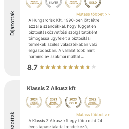
Díjazottak
Mutass többet >>
A Hungarorisk Kft. 1990-ben jött létre
azzal a szándékkal, hogy független
biztosításközvetítési szolgáltatóként
támogassa ügyfeleit a biztosítási
termékek széles választékában való
eligazodásban. A vállalat több mint
harminc év szakmai múlttal ...
8.7
Klassis Z Alkusz kft
Díjazottak
Mutass többet >>
A Klassis Z Alkusz kft egy több mint 24
éves tapasztalattal rendelkező,