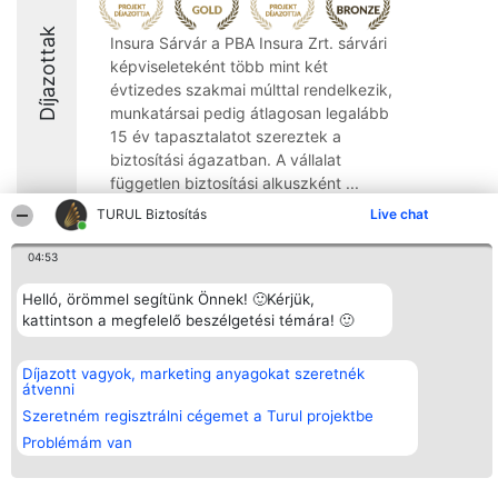
Díjazottak
Insura Sárvár a PBA Insura Zrt. sárvári
képviseleteként több mint két
évtizedes szakmai múlttal rendelkezik,
munkatársai pedig átlagosan legalább
15 év tapasztalatot szereztek a
biztosítási ágazatban. A vállalat
független biztosítási alkuszként ...
TURUL Biztosítás
Live chat
9.9
04:53
Helló, örömmel segítünk Önnek! 🙂Kérjük,
Rangsorszervező
Népszavazás
Elérhetőség
kattintson a megfelelő beszélgetési témára! 🙂
SC Beautiful Company S.R.L.
Nyertesek
Elérhetőség
Bulevardul Aleea Timișul De
Az összes
Sus Nr. 2, Bl. A30, Sc. A, Et.
díjazottak
4, Ap. 13
listája
Díjazott vagyok, marketing anyagokat szeretnék
Bukarest 53-238
Szabályok
átvenni
Adószám 36737675
Státusz
Szeretném regisztrálni cégemet a Turul projektbe
tel: +363 033 425 71
Polityka
Prywatności
Problémám van