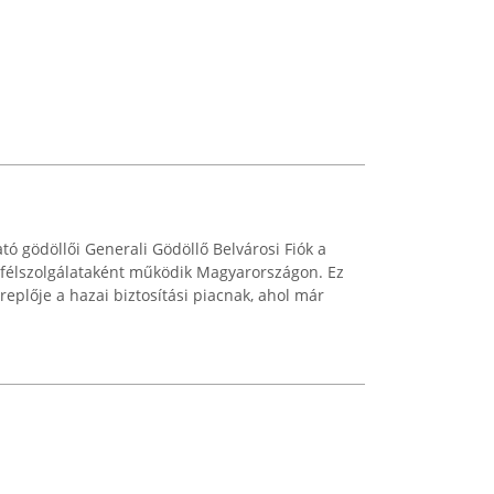
ó gödöllői Generali Gödöllő Belvárosi Fiók a
ügyfélszolgálataként működik Magyarországon. Ez
ereplője a hazai biztosítási piacnak, ahol már