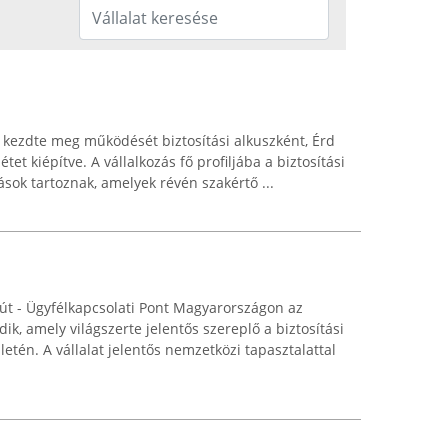
 kezdte meg működését biztosítási alkuszként, Érd
tet kiépítve. A vállalkozás fő profiljába a biztosítási
ások tartoznak, amelyek révén szakértő ...
ni út - Ügyfélkapcsolati Pont Magyarországon az
ik, amely világszerte jelentős szereplő a biztosítási
letén. A vállalat jelentős nemzetközi tapasztalattal