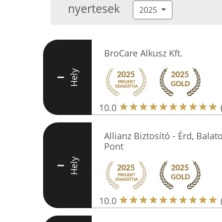
nyertesek
2025
BroCare Alkusz Kft.
Hely
I
10.0
Allianz Biztosító - Érd, Balat
Pont
Hely
I
10.0