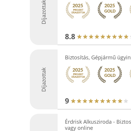
Díjazottak
8.8
Biztosítás, Gépjármű ügyin
Díjazottak
9
Érdrisk Alkusziroda - Bizt
vagy online