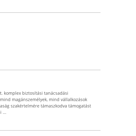
t. komplex biztosítási tanácsadási
ek mind magánszemélyek, mind vállalkozások
ársaság szakértelmére támaszkodva támogatást
 ...