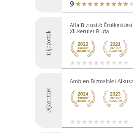
9
Alfa Biztosító Értékesítés
XII.kerület Buda
Díjazottak
Amblen Biztosítási Alkusz
Díjazottak