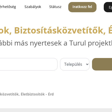
érhetőség
Szabályok
Státusz
Iratkozz fel
E
ok, Biztosításközvetítők, É
ábbi más nyertesek a Turul projekt
sközvetítők, Életbiztosítók - Érd