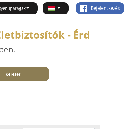
Bejelentkezés
gyéb iparágak
letbiztosítók - Érd
ben.
Keresés