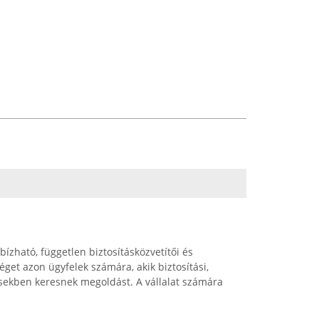
ízható, független biztosításközvetítői és
get azon ügyfelek számára, akik biztosítási,
ésekben keresnek megoldást. A vállalat számára