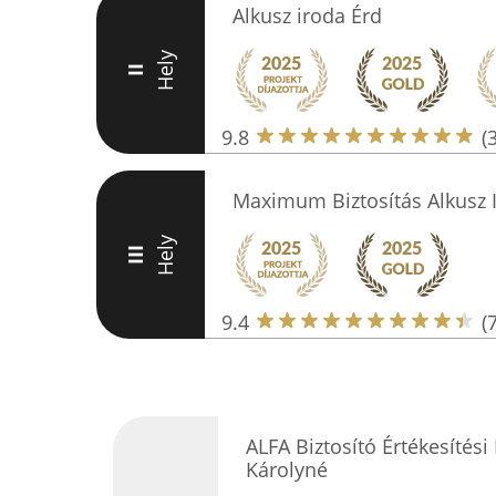
Alkusz iroda Érd
Hely
II
9.8
(
Maximum Biztosítás Alkusz I
Hely
III
9.4
(
ALFA Biztosító Értékesítési
Károlyné