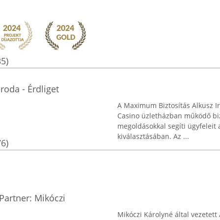
35)
roda - Érdliget
A Maximum Biztosítás Alkusz Iro
Casino üzletházban működő bizt
megoldásokkal segíti ügyfeleit
kiválasztásában. Az ...
76)
 Partner: Mikóczi
Mikóczi Károlyné által vezetett 