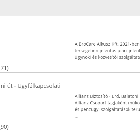
A BroCare Alkusz Kft. 2021-ben
térségében jelentős piaci jelenlé
ügynöki és közvetítői szolgáltat
(71)
oni út - Ügyfélkapcsolati
Allianz Biztosító - Érd, Balato
Allianz Csoport tagjaként működ
és pénzügyi szolgáltatások terü
...
(90)