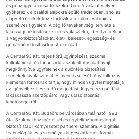
és pénzügyi tanácsadói szektorban. A vállalat mélyen
gyökerezik a családi alapokra épülő tradícióban, ahol az
alapvető értékek közé tartozik a bizalom, valamint a
személyes figyelem. A cég fő tevékenységi területe a
lakossági biztosítások széles választéka, ideértve például
a vagyonbiztosításokat, élet-, baleset-, egészség- és
gépjárműbiztosítási konstrukciókat.
A Centrál 93 Kft. teljes körű ügyintézést, szakmai
kalkulációkat és tanácsadási szolgáltatásokat nyújt,
megkönnyítve ügyfeleinek a különféle biztosítási
termékek kiválasztását és menedzselését. A vállalkozás
kiemelten fontosnak tartja, hogy minden ügyfél megtalálja
az igényeihez illeszkedő megoldást, legyen szó például
lakáskassza szerződésről vagy utasbiztosítási
lehetőségekről.
A Centrál 93 Kft. Budaörs belvárosában található 1993
óta. Szakmai hozzáértéssel és ügyfélközpontúsággal
biztosít stabil környezetet partnerei számára. A digitális
technológiák és a személyes kapcsolattartási formák