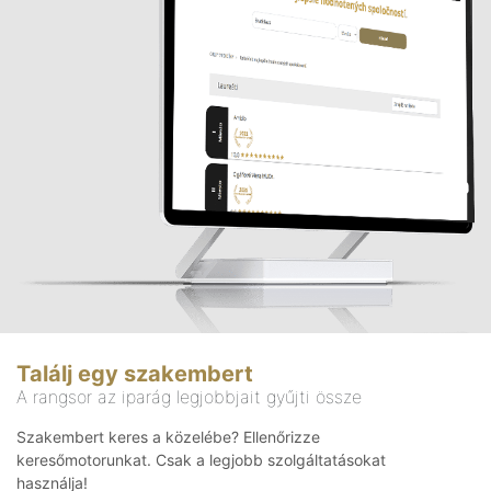
Találj egy szakembert
A rangsor az iparág legjobbjait gyűjti össze
Szakembert keres a közelébe? Ellenőrizze
keresőmotorunkat. Csak a legjobb szolgáltatásokat
használja!