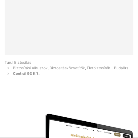
Turul Biztosítás
Biztosítási Alkuszok, Biztosításközvetítők, Életbiztosítók - Budaörs
Centrál 93 Kft.