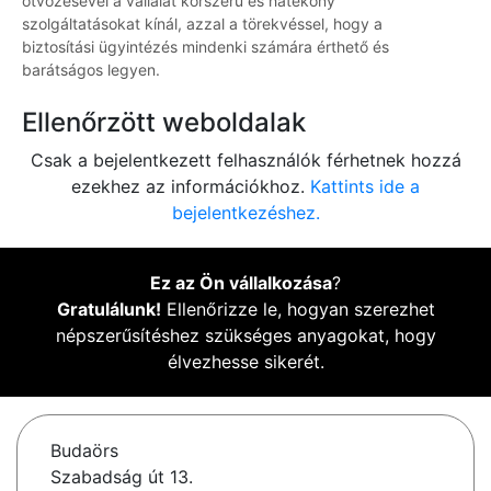
ötvözésével a vállalat korszerű és hatékony
szolgáltatásokat kínál, azzal a törekvéssel, hogy a
biztosítási ügyintézés mindenki számára érthető és
barátságos legyen.
Ellenőrzött weboldalak
Csak a bejelentkezett felhasználók férhetnek hozzá
ezekhez az információkhoz.
Kattints ide a
bejelentkezéshez.
Ez az Ön vállalkozása
?
Gratulálunk!
Ellenőrizze le, hogyan szerezhet
népszerűsítéshez szükséges anyagokat, hogy
élvezhesse sikerét.
Budaörs
Szabadság út 13.