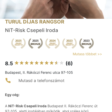
TURUL DÍJAS RANGSOR
NiT-Risk Csepeli Iroda
Mutass többet >>
8.5
(6)
Budapest, II. Rákóczi Ferenc utca 97-105
Mutasd a telefonszámot
Egy cég:
A
NiT-Risk Csepeli Iroda
Budapest II. Rákóczi Ferenc út
97-105. alatti irodájában működik, ahol széles körű