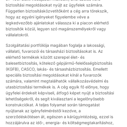
biztosítási megoldásokat nyújt az ügyfelek számára.
Független biztosításközvetítőként a cég arra törekszik,
hogy az egyéni igényeket figyelembe véve a
legkedvezőbb ajánlatokat válassza ki a piacon elérhető
biztosítók közül, legyen szó magánszemélyekről vagy
vállalatokról.
Szolgáltatási portfóliója magában foglalja a lakossági,
vállalati, fuvarozói és társasházi biztosításokat is. Az
elérhető termékek között szerepel élet- és
balesetbiztosítás, kötelező gépjármű-felelősségbiztosítás
(KGFB), CASCO, lakás- és társasházbiztosítás. Emellett
speciális biztosítási megoldásokat kínál a fuvarozók
számára, valamint megtalálhatók vállalkozásvédelmi és
utasbiztosítási termékek is. A cég egyik fő előnye, hogy
ügyfelei érdekeit képviseli, átfogó képet nyújt a biztosítási
lehetőségekről, és segít kiválasztani a legelőnyösebb
konstrukciókat. A teljes folyamat során támogatást
nyújtanak az igényfelméréstől kezdve, a
szerződéskötésen át, egészen a kárügyintézésig, ezzel is
hozzájárulva az idő-, energia- és költségmegtakarításhoz,