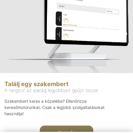
Találj egy szakembert
A rangsor az iparág legjobbjait gyűjti össze
Szakembert keres a közelébe? Ellenőrizze
keresőmotorunkat. Csak a legjobb szolgáltatásokat
használja!
Keresés