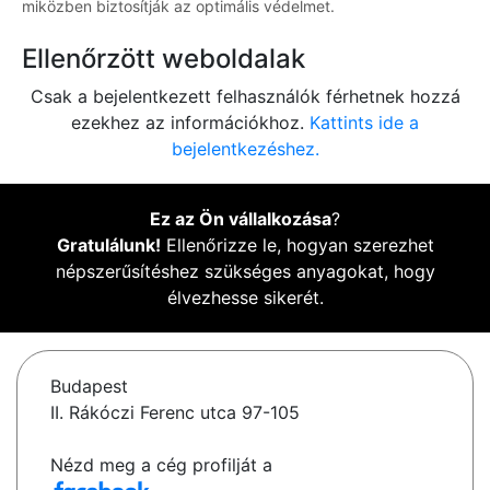
miközben biztosítják az optimális védelmet.
Ellenőrzött weboldalak
Csak a bejelentkezett felhasználók férhetnek hozzá
ezekhez az információkhoz.
Kattints ide a
bejelentkezéshez.
Ez az Ön vállalkozása
?
Gratulálunk!
Ellenőrizze le, hogyan szerezhet
népszerűsítéshez szükséges anyagokat, hogy
élvezhesse sikerét.
Budapest
II. Rákóczi Ferenc utca 97-105
Nézd meg a cég profilját a