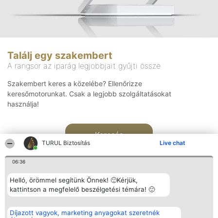
Találj egy szakembert
A rangsor az iparág legjobbjait gyűjti össze
Szakembert keres a közelébe? Ellenőrizze
keresőmotorunkat. Csak a legjobb szolgáltatásokat
használja!
Keresés
TURUL Biztosítás
Live chat
06:36
Helló, örömmel segítünk Önnek! 🙂Kérjük,
kattintson a megfelelő beszélgetési témára! 🙂
Rangsorszervező
Népszavazás
Elérhetőség
Díjazott vagyok, marketing anyagokat szeretnék
SC Beautiful Company S.R.L.
Nyertesek
Elérhetőség