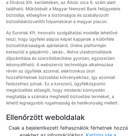
a főváros XIII. kerületében, az Árbóc utca 6. szám alatt
található. Működését a Magyar Nemzeti Bank felügyelete
biztosítja, elősegítve a biztonságos és szabályozott
biztosításközvetítői folyamatokat a magyar piacon.
Az Eurorisk Kft. innovatív szolgáltatási modellje lehetővé
teszi, hogy ügyfelei alapos képet kapjanak a különféle
biztosítótársaságok ajánlatairól. Online platformján
keresztül a gépjármű-, lakás-, illetve utasbiztosítások
díjszámítása és szerződéskötése gyorsan, egyszerűen
lebonyolítható. A webszerviz technológia alkalmazása
révén az ügyfelek azonnal, elektronikus úton
hozzáférhetnek biztosítási kötvényeikhez, így azonnali
fedezethez jutnak. Ez a korszerű, ügyfélközpontú
megközelítés elősegíti, hogy mindenki könnyedén
megtalálja a számára megfelelő biztosítási terméket, a
lehető legnagyobb rugalmasság és hatékonyság mellett.
Ellenőrzött weboldalak
Csak a bejelentkezett felhasználók férhetnek hozzá
ezekhez az információkhoz.
Kattints ide a