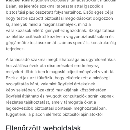
Baján, és jelentős szakmai tapasztalattal igazodik a
biztosítási piac összetett folyamataihoz. Elsődleges célja,
hogy testre szabott biztosítási megoldásokat dolgozzon
ki, amelyek mind a magánszemélyek, mind a
vállalkozások eltérő igényeihez igazodnak. Szolgáltatásai
az életbiztosításoktól kezdve a vagyonbiztosításokon és
gépjárműbiztosításokon át számos speciális konstrukcióig
terjednek.
A tanácsadó szakmai megbízhatósága és ügyfélcentrikus
hozzáállása évek óta elismeréseket eredményez,
melyeket több ízben kimagasló teljesítményével vívott ki.
Ezek a díjak azt tükrözik, hogy elkötelezett a minőségi
szolgáltatás iránt, valamint ügyfelei érdekeinek
képviseletében. Szakértő munkájának köszönhetően
ügyfelei átlátható és nyugodt konzultációk során kapnak
részletes tájékoztatást, amely támogatja őket a
legkedvezőbb biztosítási döntések meghozatalában,
függetlenül a piacon elérhető biztosítói ajánlatoktól.
Ellenőrzött weboldalak