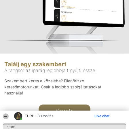
Találj egy szakembert
A rangsor az iparág legjobbjait gyűjti össze
Szakembert keres a közelébe? Ellenőrizze
keresőmotorunkat. Csak a legjobb szolgáltatásokat
használja!
Keresés
TURUL Biztosítás
Live chat
15:02