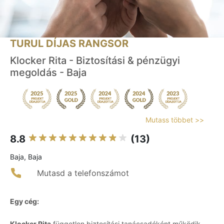
TURUL DÍJAS RANGSOR
Klocker Rita - Biztosítási & pénzügyi
megoldás - Baja
Mutass többet >>
8.8
(13)
Baja, Baja
Mutasd a telefonszámot
Egy cég:
Klocker Rita
független biztosítási tanácsadóként működik