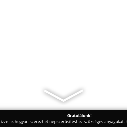
Gratulálunk!
rizze le, hogyan szerezhet népszerűsítéshez szükséges anyagokat, h