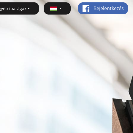
Bejelentkezés
gyéb iparágak