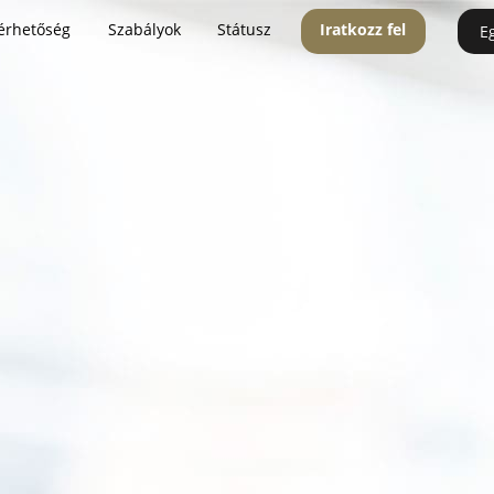
érhetőség
Szabályok
Státusz
Iratkozz fel
E