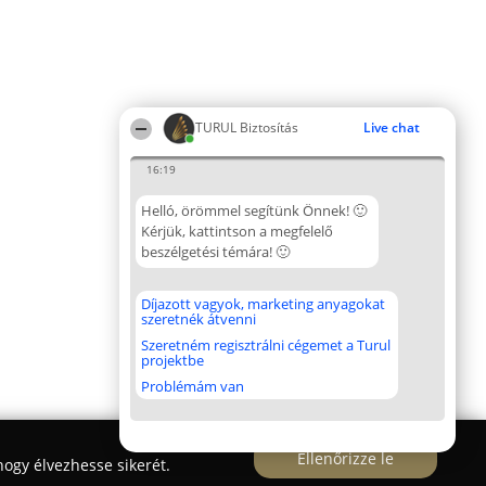
TURUL Biztosítás
Live chat
16:19
Helló, örömmel segítünk Önnek! 🙂
Kérjük, kattintson a megfelelő
beszélgetési témára! 🙂
Díjazott vagyok, marketing anyagokat
szeretnék átvenni
Szeretném regisztrálni cégemet a Turul
projektbe
Problémám van
Ellenőrizze le
ogy élvezhesse sikerét.