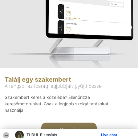
Találj egy szakembert
A rangsor az iparág legjobbjait gyűjti össze
Szakembert keres a közelébe? Ellenőrizze
keresőmotorunkat. Csak a legjobb szolgáltatásokat
használja!
Keresés
TURUL Biztosítás
Live chat