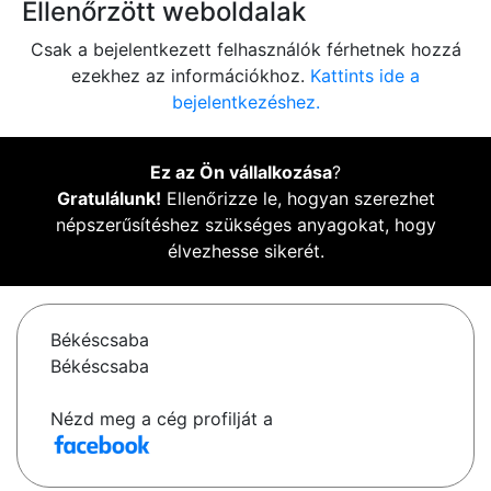
Ellenőrzött weboldalak
Csak a bejelentkezett felhasználók férhetnek hozzá
ezekhez az információkhoz.
Kattints ide a
bejelentkezéshez.
Ez az Ön vállalkozása
?
Gratulálunk!
Ellenőrizze le, hogyan szerezhet
népszerűsítéshez szükséges anyagokat, hogy
élvezhesse sikerét.
Békéscsaba
Békéscsaba
Nézd meg a cég profilját a