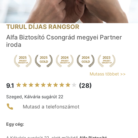
TURUL DÍJAS RANGSOR
Alfa Biztosító Csongrád megyei Partner
iroda
Mutass többet >>
9.1
(28)
Szeged, Kálvária sugárút 22
Mutasd a telefonszámot
Egy cég:
A Kálvária sugárút 22. alatt működő
Alfa Biztosító