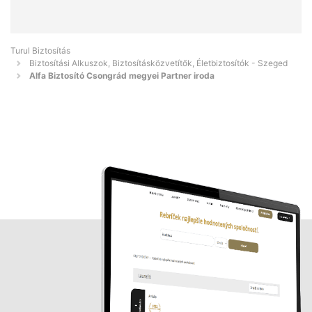
Turul Biztosítás
Biztosítási Alkuszok, Biztosításközvetítők, Életbiztosítók - Szeged
Alfa Biztosító Csongrád megyei Partner iroda