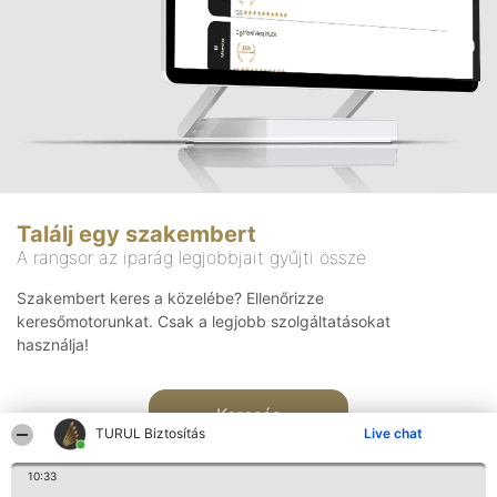
Találj egy szakembert
A rangsor az iparág legjobbjait gyűjti össze
Szakembert keres a közelébe? Ellenőrizze
keresőmotorunkat. Csak a legjobb szolgáltatásokat
használja!
Keresés
TURUL Biztosítás
Live chat
10:33