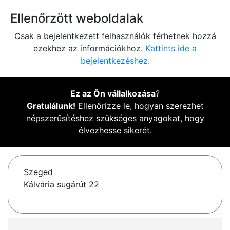
Ellenőrzött weboldalak
Csak a bejelentkezett felhasználók férhetnek hozzá
ezekhez az információkhoz.
Kattints ide a
bejelentkezéshez.
Ez az Ön vállalkozása
?
Gratulálunk!
Ellenőrizze le, hogyan szerezhet
népszerűsítéshez szükséges anyagokat, hogy
élvezhesse sikerét.
Szeged
Kálvária sugárút 22