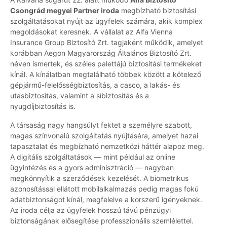
Csongrád megyei Partner iroda
megbízható biztosítási
szolgáltatásokat nyújt az ügyfelek számára, akik komplex
megoldásokat keresnek. A vállalat az Alfa Vienna
Insurance Group Biztosító Zrt. tagjaként működik, amelyet
korábban Aegon Magyarország Általános Biztosító Zrt.
néven ismertek, és széles palettájú biztosítási termékeket
kínál. A kínálatban megtalálható többek között a kötelező
gépjármű-felelősségbiztosítás, a casco, a lakás- és
utasbiztosítás, valamint a síbiztosítás és a
nyugdíjbiztosítás is.
A társaság nagy hangsúlyt fektet a személyre szabott,
magas színvonalú szolgáltatás nyújtására, amelyet hazai
tapasztalat és megbízható nemzetközi háttér alapoz meg.
A digitális szolgáltatások — mint például az online
ügyintézés és a gyors adminisztráció — nagyban
megkönnyítik a szerződések kezelését. A biometrikus
azonosítással ellátott mobilalkalmazás pedig magas fokú
adatbiztonságot kínál, megfelelve a korszerű igényeknek.
Az iroda célja az ügyfelek hosszú távú pénzügyi
biztonságának elősegítése professzionális szemlélettel.