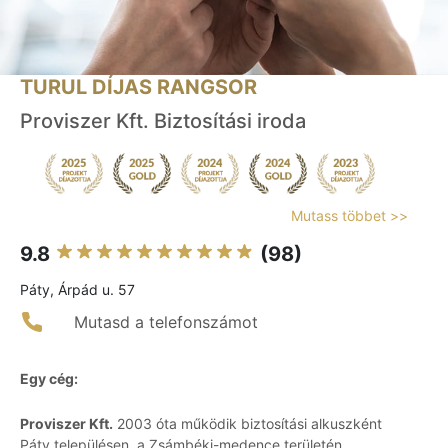
TURUL DÍJAS RANGSOR
Proviszer Kft. Biztosítási iroda
Mutass többet >>
9.8
(98)
Páty, Árpád u. 57
Mutasd a telefonszámot
Egy cég:
Proviszer Kft.
2003 óta működik biztosítási alkuszként
Páty településen, a Zsámbéki-medence területén.