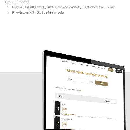
Turul Biztosítás
Biztosítási Alkuszok, Biztosításközvetítők, Életbiztosítók - Pest
Proviszer Kft. Biztosítási iroda