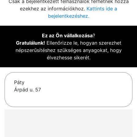
Csak a bejelentkezett felhasználók férhetnek hozzá
ezekhez az információkhoz.
Kattints ide a
bejelentkezéshez.
Ez az Ön vállalkozása
?
Gratulálunk!
Ellenőrizze le, hogyan szerezhet
népszerűsítéshez szükséges anyagokat, hogy
élvezhesse sikerét.
Páty
Árpád u. 57