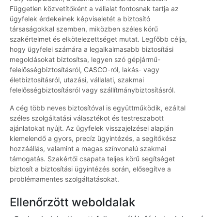
Független közvetítőként a vállalat fontosnak tartja az
ügyfelek érdekeinek képviseletét a biztosító
társaságokkal szemben, miközben széles körű
szakértelmet és elkötelezettséget mutat. Legfőbb célja,
hogy ügyfelei számára a legalkalmasabb biztosítási
megoldásokat biztosítsa, legyen szó gépjármű-
felelősségbiztosításról, CASCO-ról, lakás- vagy
életbiztosításról, utazási, vállalati, szakmai
felelősségbiztosításról vagy szállítmánybiztosításról.
A cég több neves biztosítóval is együttműködik, ezáltal
széles szolgáltatási választékot és testreszabott
ajánlatokat nyújt. Az ügyfelek visszajelzései alapján
kiemelendő a gyors, precíz ügyintézés, a segítőkész
hozzáállás, valamint a magas színvonalú szakmai
támogatás. Szakértői csapata teljes körű segítséget
biztosít a biztosítási ügyintézés során, elősegítve a
problémamentes szolgáltatásokat.
Ellenőrzött weboldalak