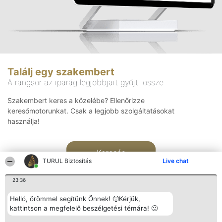
Találj egy szakembert
A rangsor az iparág legjobbjait gyűjti össze
Szakembert keres a közelébe? Ellenőrizze
keresőmotorunkat. Csak a legjobb szolgáltatásokat
használja!
Keresés
TURUL Biztosítás
Live chat
23:36
Helló, örömmel segítünk Önnek! 🙂Kérjük,
kattintson a megfelelő beszélgetési témára! 🙂