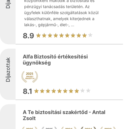
központként működik a biztosítási és
pénzügyi tanácsadás területén. Az
ügyfelek különféle szolgáltatások közül
választhatnak, amelyek kiterjednek a
lakás-, gépjármű-, élet-, ...
8.9
Alfa Biztosító értékesítési
Díjazottak
ügynökség
8.1
A Te biztosítási szakértőd - Antal
Zsolt