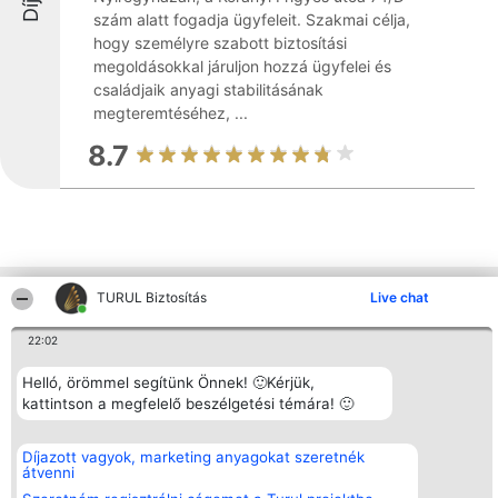
szám alatt fogadja ügyfeleit. Szakmai célja,
hogy személyre szabott biztosítási
megoldásokkal járuljon hozzá ügyfelei és
családjaik anyagi stabilitásának
megteremtéséhez, ...
8.7
TURUL Biztosítás
Live chat
Más cégek a környéken
22:02
Rangsorszervező
Népszavazás
Elérhetőség
Helló, örömmel segítünk Önnek! 🙂Kérjük,
SC Beautiful Company S.R.L.
Nyertesek
Elérhetőség
kattintson a megfelelő beszélgetési témára! 🙂
Bulevardul Aleea Timișul De
Az összes
Sus Nr. 2, Bl. A30, Sc. A, Et.
díjazottak
4, Ap. 13
listája
Díjazott vagyok, marketing anyagokat szeretnék
Bukarest 53-238
Szabályok
átvenni
Adószám 36737675
Státusz
tel: +363 033 425 71
Polityka