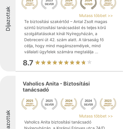
Díjazottak
Mutass többet >>
Te biztosítási szakértőd – Antal Zsolt magas
szintű biztosítási tanácsadást és teljes körű
szolgáltatásokat kínál Nyíregyházán, a
Debreceni út 42. szám alatt. A társaság fő
célja, hogy mind magánszemélyek, mind
vállalati ügyfelek számára megtalálja ...
8.7
Vaholics Anita - Biztosítási
tanácsadó
Díjazottak
Mutass többet >>
Vaholics Anita biztosítási tanácsadó
Nyíregyházán, a Korányi Frigyes utca 74/D