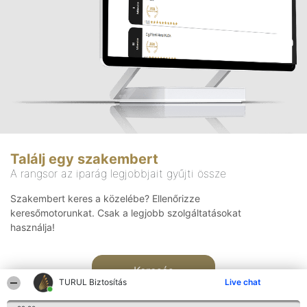
Találj egy szakembert
A rangsor az iparág legjobbjait gyűjti össze
Szakembert keres a közelébe? Ellenőrizze
keresőmotorunkat. Csak a legjobb szolgáltatásokat
használja!
Keresés
TURUL Biztosítás
Live chat