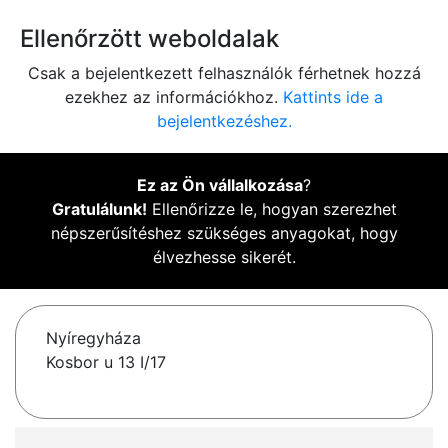
Ellenőrzött weboldalak
Csak a bejelentkezett felhasználók férhetnek hozzá
ezekhez az információkhoz.
Kattints ide a
bejelentkezéshez.
Ez az Ön vállalkozása
?
Gratulálunk!
Ellenőrizze le, hogyan szerezhet
népszerűsítéshez szükséges anyagokat, hogy
élvezhesse sikerét.
Nyíregyháza
Kosbor u 13 I/17