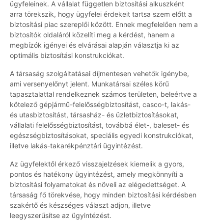
ügyfeleinek. A vállalat független biztosítási alkuszként
arra törekszik, hogy ügyfelei érdekeit tartsa szem előtt a
biztosítási piac szereplői között. Ennek megfelelően nem a
biztosítók oldaláról közelíti meg a kérdést, hanem a
megbízók igényei és elvárásai alapján választja ki az
optimális biztosítási konstrukciókat.
A társaság szolgáltatásai díjmentesen vehetők igénybe,
ami versenyelőnyt jelent. Munkatársai széles körű
tapasztalattal rendelkeznek számos területen, beleértve a
kötelező gépjármű-felelősségbiztosítást, casco-t, lakás-
és utasbiztosítást, társasház- és üzletbiztosításokat,
vállalati felelősségbiztosítást, továbbá élet-, baleset- és
egészségbiztosításokat, speciális egyedi konstrukciókat,
illetve lakás-takarékpénztári ügyintézést.
Az ügyfelektől érkező visszajelzések kiemelik a gyors,
pontos és hatékony ügyintézést, amely megkönnyíti a
biztosítási folyamatokat és növeli az elégedettséget. A
társaság fő törekvése, hogy minden biztosítási kérdésben
szakértő és készséges választ adjon, illetve
leegyszerűsítse az ügyintézést.