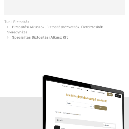
Turul Biztosítás
Biztosítási Alkuszok, Biztosításközvetítők, Életbiztosítók -
Nyíregyháza
Specialitás Biztosítási Alkusz Kft