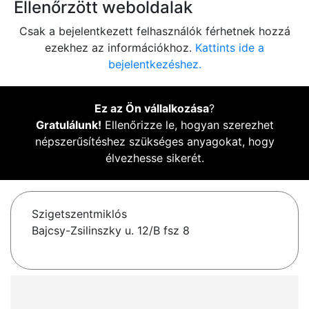
Ellenőrzött weboldalak
Csak a bejelentkezett felhasználók férhetnek hozzá
ezekhez az információkhoz.
Kattints ide a
bejelentkezéshez.
Ez az Ön vállalkozása
?
Gratulálunk!
Ellenőrizze le, hogyan szerezhet
népszerűsítéshez szükséges anyagokat, hogy
élvezhesse sikerét.
Szigetszentmiklós
Bajcsy-Zsilinszky u. 12/B fsz 8