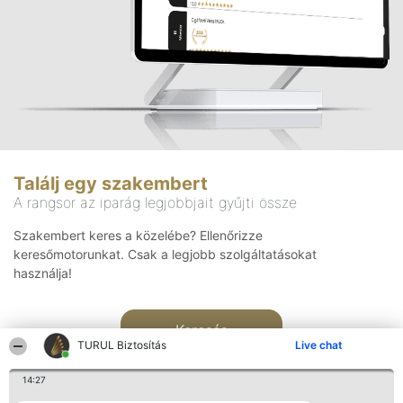
Találj egy szakembert
A rangsor az iparág legjobbjait gyűjti össze
Szakembert keres a közelébe? Ellenőrizze
keresőmotorunkat. Csak a legjobb szolgáltatásokat
használja!
Keresés
TURUL Biztosítás
Live chat
14:27