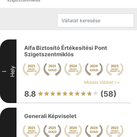
Szigetszentmiklós
Alfa Biztosító Értékesítési Pont
Szigetszentmiklós
Hely
I
Mutass többet >>
8.8
(58)
Generali Képviselet