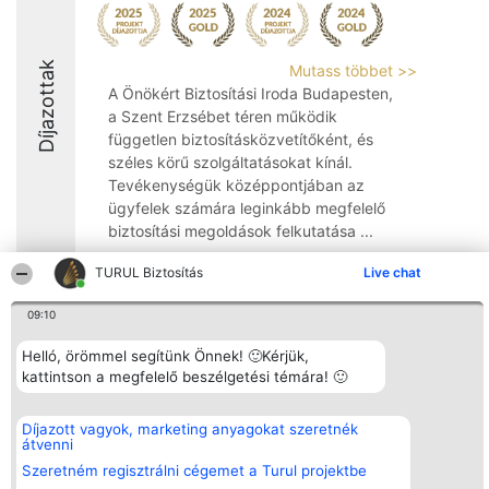
Díjazottak
Mutass többet >>
A Önökért Biztosítási Iroda Budapesten,
a Szent Erzsébet téren működik
független biztosításközvetítőként, és
széles körű szolgáltatásokat kínál.
Tevékenységük középpontjában az
ügyfelek számára leginkább megfelelő
biztosítási megoldások felkutatása ...
9.4
TURUL Biztosítás
Live chat
09:10
Rangsorszervező
Népszavazás
Elérhetőség
Helló, örömmel segítünk Önnek! 🙂Kérjük,
SC Beautiful Company S.R.L.
Nyertesek
Elérhetőség
kattintson a megfelelő beszélgetési témára! 🙂
Bulevardul Aleea Timișul De
Az összes
Sus Nr. 2, Bl. A30, Sc. A, Et.
díjazottak
4, Ap. 13
listája
Díjazott vagyok, marketing anyagokat szeretnék
Bukarest 53-238
Szabályok
átvenni
Adószám 36737675
Státusz
tel: +363 033 425 71
Polityka
Szeretném regisztrálni cégemet a Turul projektbe
Prywatności