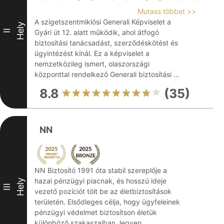
Mutass többet >>
A szigetszentmiklósi Generali Képviselet a
Hely
II
Gyári út 12. alatt működik, ahol átfogó
biztosítási tanácsadást, szerződéskötést és
ügyintézést kínál. Ez a képviselet a
nemzetközileg ismert, olaszországi
központtal rendelkező Generali biztosítási ...
8.8
(35)
NN
NN Biztosító 1991 óta stabil szereplője a
hazai pénzügyi piacnak, és hosszú ideje
Hely
III
vezető pozíciót tölt be az életbiztosítások
területén. Elsődleges célja, hogy ügyfeleinek
pénzügyi védelmet biztosítson életük
különböző szakaszaiban, legyen ...